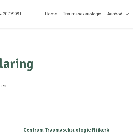
6-20779991
Home
Traumaseksuologie
Aanbod
Op
laring
den.
Centrum Traumaseksuologie Nijkerk