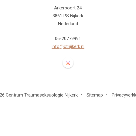
Arkerpoort 24
3861 PS Nijkerk
Nederland
06-20779991
info@ctnijkerk.nl
Volg ons op Instagram Centrum 
26 Centrum Traumaseksuologie Nijkerk
•
Sitemap
•
Privacyverkl