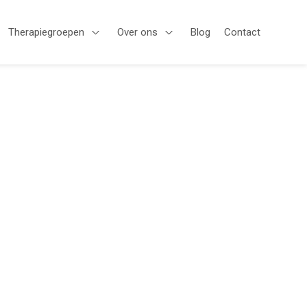
Therapiegroepen
Over ons
Blog
Contact
en Aanbod
Open Therapiegroepen
Open Over ons