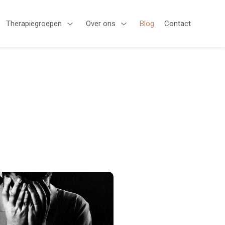
Therapiegroepen
Over ons
Blog
Contact
en Aanbod
Open Therapiegroepen
Open Over ons