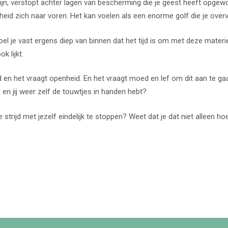
zijn, verstopt achter lagen van bescherming die je geest heeft opge
heid zich naar voren. Het kan voelen als een enorme golf die je over
voel je vast ergens diep van binnen dat het tijd is om met deze mater
k lijkt.
jd en het vraagt openheid. En het vraagt moed en lef om dit aan te g
jgt en jij weer zelf de touwtjes in handen hebt?
ne strijd met jezelf eindelijk te stoppen? Weet dat je dat niet alleen ho